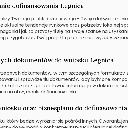
nie dofinansowania Legnica
zy Twojego profilu biznesowego - Twoje doświadczenie, b
 aktualne tendencje rynkowe oraz potrzeby lokalnej społ
gania i jak to przyczyni się na Twoje szanse na uzyskan
piej przygotować Twój projekt i plan biznesowy, aby wzmo
ych dokumentów do wniosku Legnica
trzebnych dokumentów, w tym szczególnych formularzy, 
otowaniu i sprawdzeniu dokumentów, aby były one kompa
ak skutecznie zaprezentować informacje w dokumentach,
ans na otrzymanie dofinansowania.
wniosku oraz biznesplanu do dofinasowania
 który będzie wyróżniał się pośród innych. Gwarantujemy
sowany do wymogów konkretnej instytucji oferującej dof