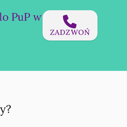
do PuP w
ZADZWOŃ
cy?