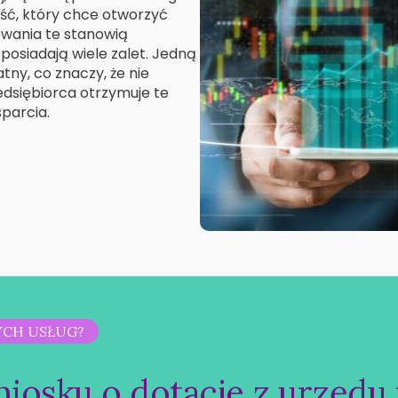
ść, który chce otworzyć
owania te stanowią
posiadają wiele zalet. Jedną
tny, co znaczy, że nie
edsiębiorca otrzymuje te
parcia.
YCH USŁUG?
iosku o dotacje z urzędu 