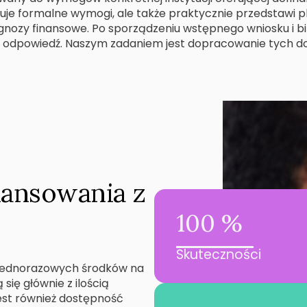
izuje formalne wymogi, ale także praktycznie przedstawi p
nozy finansowe. Po sporządzeniu wstępnego wniosku i b
ną odpowiedź. Naszym zadaniem jest dopracowanie tych d
nansowania z
100 %
Skuteczności
i jednorazowych środków na
się głównie z ilością
est również dostępność