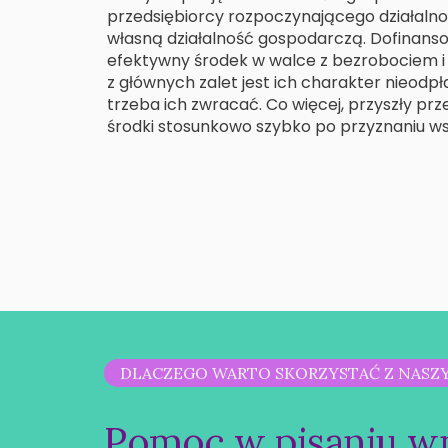
przedsiębiorcy rozpoczynającego działalno
własną działalność gospodarczą. Dofinans
efektywny środek w walce z bezrobociem i 
z głównych zalet jest ich charakter nieodpła
trzeba ich zwracać. Co więcej, przyszły prz
środki stosunkowo szybko po przyznaniu ws
DLACZEGO WARTO SKORZYSTAĆ Z NASZ
Pomoc w pisaniu wn