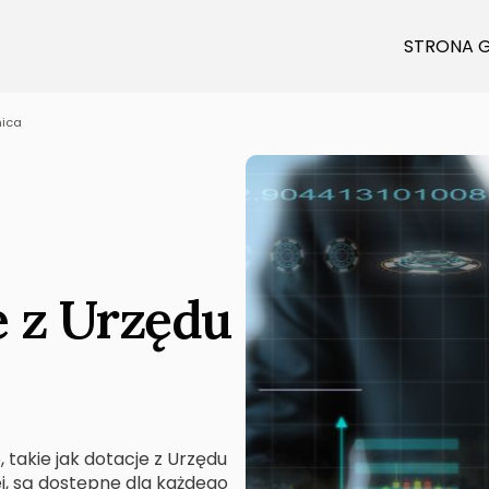
STRONA 
ica
 z Urzędu
 takie jak dotacje z Urzędu
j, są dostępne dla każdego