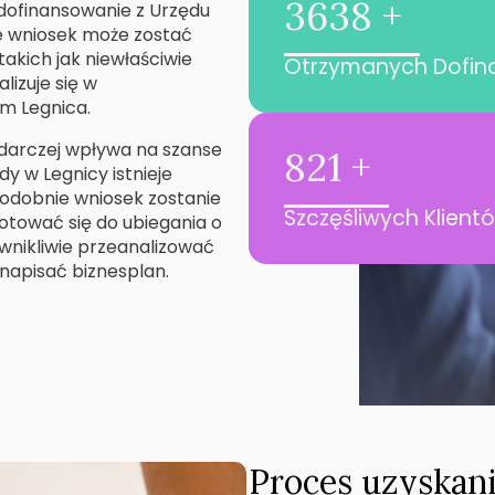
3638 +
 dofinansowanie z Urzędu
e wniosek może zostać
kich jak niewłaściwie
Otrzymanych Dofi
lizuje się w
m Legnica.
odarczej wpływa na szanse
821 +
y w Legnicy istnieje
odobnie wniosek zostanie
Szczęśliwych Klient
otować się do ubiegania o
 wnikliwie przeanalizować
 napisać biznesplan.
Proces uzyskani