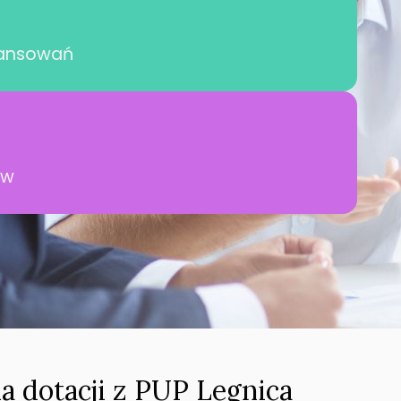
nansowań
ów
a dotacji z PUP Legnica