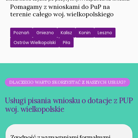
Pomagamy z wnioskami do PuP na
terenie całego woj. wielkopolskiego
Poznań
Gniezno
Kalisz
Konin
Leszno
Ostrów Wielkopolski
Piła
DLACZEGO WARTO SKORZYSTAĆ Z NASZYCH USŁUG?
Usługi pisania wniosku o dotacje z PUP
woj. wielkopolskie
Zgodność z wymaganiami formalnymi