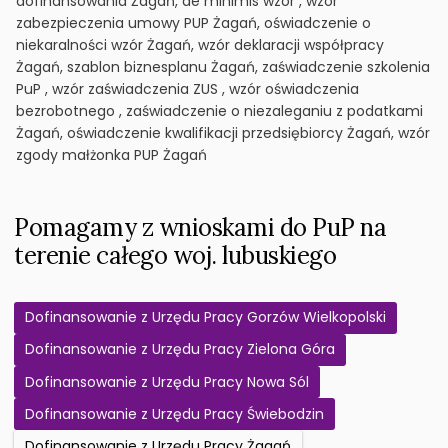
dofinansowania Żagań, de minimis wzór , wzór
zabezpieczenia umowy PUP Żagań, oświadczenie o
niekaralności wzór Żagań, wzór deklaracji współpracy
Żagań, szablon biznesplanu Żagań, zaświadczenie szkolenia
PuP , wzór zaświadczenia ZUS , wzór oświadczenia
bezrobotnego , zaświadczenie o niezaleganiu z podatkami
Żagań, oświadczenie kwalifikacji przedsiębiorcy Żagań, wzór
zgody małżonka PUP Żagań
Pomagamy z wnioskami do PuP na
terenie całego woj. lubuskiego
Dofinansowanie z Urzędu Pracy Gorzów Wielkopolski
Dofinansowanie z Urzędu Pracy Zielona Góra
Dofinansowanie z Urzędu Pracy Nowa Sól
Dofinansowanie z Urzędu Pracy Świebodzin
Dofinansowanie z Urzędu Pracy Żagań